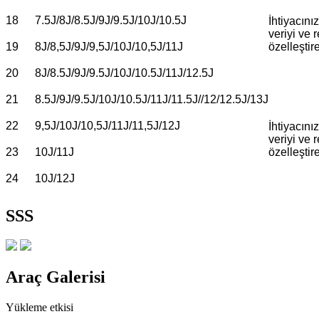
18
7.5J/8J/8.5J/9J/9.5J/10J/10.5J
İhtiyacını
veriyi ve 
19
8J/8,5J/9J/9,5J/10J/10,5J/11J
özelleştire
20
8J/8.5J/9J/9.5J/10J/10.5J/11J/12.5J
21
8.5J/9J/9.5J/10J/10.5J/11J/11.5J//12/12.5J/13J
22
9,5J/10J/10,5J/11J/11,5J/12J
İhtiyacını
veriyi ve 
23
10J/11J
özelleştire
24
10J/12J
SSS
Araç Galerisi
Yükleme etkisi