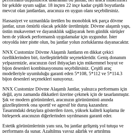
bir şekilde uyum sağlar. 18 inçten 22 inçe kadar çeşitli boyutlarda
mevcut olan jantlardan, aracınıza en uygun olanı seçebilirsiniz.
Hassasiyet ve uzmanlıkla üretilen bu monoblok tek parça dövme
jantlar, uzun ömürlü olacak şekilde üretilmiştir. Dövme alaşımlı yapı,
üstün mukavemet ve dayanıklılık sağlayarak hem günlük sürüşler
hem de yüksek performanslı uygulamalar için uygundur. İster
otoyolda ister pistte olun, bu jantlar yolun zorluklarına dayanacaktır.
NNX Customize Dövme Alaşımlı Jantların en dikkat çekici
özelliklerinden biri, özelleştirilebilir seçenekleridir. Geniş donanım
yelpazemizle, aracınızın özel ihtiyaçları için mükemmel boyut ve
bijon desenleri kombinasyonunu seçebilirsiniz. Çeşitli araç
modelleriyle uyumluluğu garanti eden 5*108, 5*112 ve 5*114.3
bijon desenleri seçenekleri sunuyoruz.
NNX Customize Dövme Alaşımlı Jantlar, yalnızca performans için
değil, aynı zamanda dikkatleri üzerine çekmek için de tasarlanmıştır.
Şık ve modern görünümleri, aracınızın görünümünü anında
güzelleştirerek ona sportif ve agresif bir duruş kazandırır.
Tasarımdaki detaylara gösterilen özen, yüksek kaliteli kaplama ile
birleşerek aracınızın diğerlerinden sıyrılmasını garanti eder.
Estetik görünümlerinin yanı sıra, bu jantlar gelişmiş yol tutuşu ve
performans da sunar. Azaltılmış yaysız ağırlık ve artırılmış