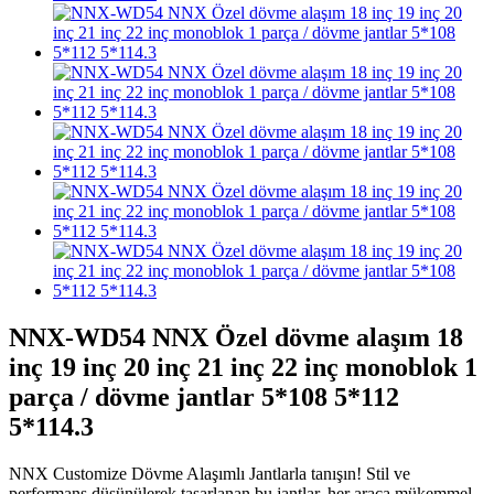
NNX-WD54 NNX Özel dövme alaşım 18
inç 19 inç 20 inç 21 inç 22 inç monoblok 1
parça / dövme jantlar 5*108 5*112
5*114.3
NNX Customize Dövme Alaşımlı Jantlarla tanışın! Stil ve
performans düşünülerek tasarlanan bu jantlar, her araca mükemmel