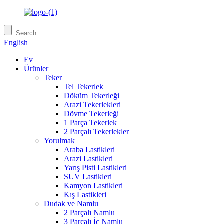
English
Ev
Ürünler
Teker
Tel Tekerlek
Döküm Tekerleği
Arazi Tekerlekleri
Dövme Tekerleği
1 Parça Tekerlek
2 Parçalı Tekerlekler
Yorulmak
Araba Lastikleri
Arazi Lastikleri
Yarış Pisti Lastikleri
SUV Lastikleri
Kamyon Lastikleri
Kış Lastikleri
Dudak ve Namlu
2 Parçalı Namlu
3 Parçalı İç Namlu