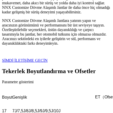
mukavemet, daha akıcı bir sürüş ve yolda daha iyi kontrol sağlar.
NNX Customize Dövme Alaşımlı Jantlar ile daha önce hiç olmadığı
kadar gelişmiş bir sürüş deneyimi yaşayabilirsiniz.
NNX Customize Dövme Alaşımlı Jantlara yatırım yapın ve
aracınızın görünümünü ve performansını bir üst seviyeye taşıyın.
Özelleştirilebilir seçenekleri, üstün dayanıklılığı ve çarpıcı
tasarımıyla bu jantlar, her otomobil tutkunu için olmazsa olmazdır.
Aracınızı sektördeki en iyilerle geliştirin ve stil, performans ve
dayanıklılıktaki farkı deneyimleyin.
ŞİMDİ İLETİŞİME GEÇİN
Tekerlek Boyutlandırma ve Ofsetler
Parametre gösterimi
ET（Ofse
Boyut
Genişlik
17
7J/7,5J/8J/8,5J/9J/9,5J/10J