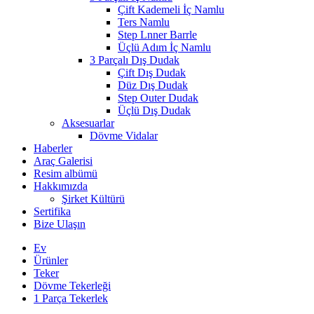
Çift Kademeli İç Namlu
Ters Namlu
Step Lnner Barrle
Üçlü Adım İç Namlu
3 Parçalı Dış Dudak
Çift Dış Dudak
Düz Dış Dudak
Step Outer Dudak
Üçlü Dış Dudak
Aksesuarlar
Dövme Vidalar
Haberler
Araç Galerisi
Resim albümü
Hakkımızda
Şirket Kültürü
Sertifika
Bize Ulaşın
Ev
Ürünler
Teker
Dövme Tekerleği
1 Parça Tekerlek