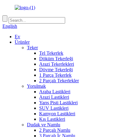
English
Ev
Ürünler
Teker
Tel Tekerlek
Döküm Tekerleği
Arazi Tekerlekleri
Dövme Tekerleği
1 Parça Tekerlek
2 Parçalı Tekerlekler
Yorulmak
Araba Lastikleri
Arazi Lastikleri
Yarış Pisti Lastikleri
SUV Lastikleri
Kamyon Lastikleri
Kış Lastikleri
Dudak ve Namlu
2 Parçalı Namlu
3 Parçalı İç Namlu