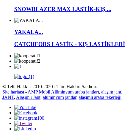
SNOWBLAZER MAX LASTİK-KIŞ ...
YAKALA...
CATCHFORS LASTİK - KIŞ LASTİKLERİ
© Telif Hakkı - 2010-2020 : Tüm Hakları Saklıdır.
Site haritası
-
AMP Mobil
Alüminyum araba jantları
,
alaşım jant
,
JANT
,
Alaşımlı Jant
,
alüminyum jantlar
,
alaşımlı araba tekerleği
,