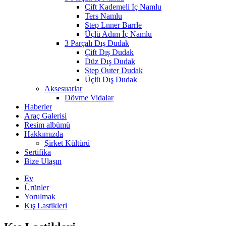
Çift Kademeli İç Namlu
Ters Namlu
Step Lnner Barrle
Üçlü Adım İç Namlu
3 Parçalı Dış Dudak
Çift Dış Dudak
Düz Dış Dudak
Step Outer Dudak
Üçlü Dış Dudak
Aksesuarlar
Dövme Vidalar
Haberler
Araç Galerisi
Resim albümü
Hakkımızda
Şirket Kültürü
Sertifika
Bize Ulaşın
Ev
Ürünler
Yorulmak
Kış Lastikleri