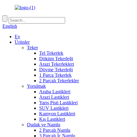
English
Ev
Ürünler
Teker
Tel Tekerlek
Döküm Tekerleği
Arazi Tekerlekleri
Dövme Tekerleği
1 Parça Tekerlek
2 Parçalı Tekerlekler
Yorulmak
Araba Lastikleri
Arazi Lastikleri
Yarış Pisti Lastikleri
SUV Lastikleri
Kamyon Lastikleri
Kış Lastikleri
Dudak ve Namlu
2 Parçalı Namlu
3 Parçalı İç Namlu