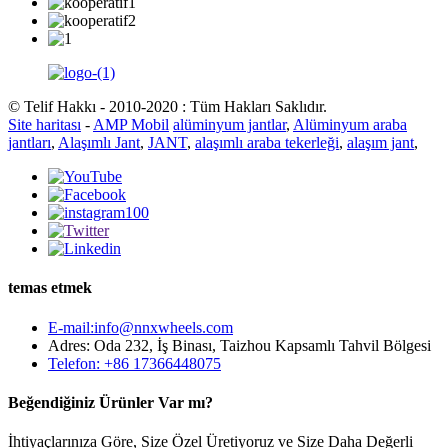
© Telif Hakkı - 2010-2020 : Tüm Hakları Saklıdır.
Site haritası
-
AMP Mobil
alüminyum jantlar
,
Alüminyum araba
jantları
,
Alaşımlı Jant
,
JANT
,
alaşımlı araba tekerleği
,
alaşım jant
,
temas etmek
E-mail:info@nnxwheels.com
Adres: Oda 232, İş Binası, Taizhou Kapsamlı Tahvil Bölgesi
Telefon: +86 17366448075
Beğendiğiniz Ürünler Var mı?
İhtiyaçlarınıza Göre, Size Özel Üretiyoruz ve Size Daha Değerli