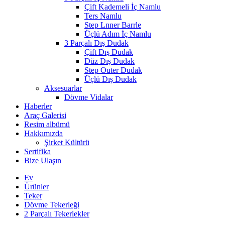
Çift Kademeli İç Namlu
Ters Namlu
Step Lnner Barrle
Üçlü Adım İç Namlu
3 Parçalı Dış Dudak
Çift Dış Dudak
Düz Dış Dudak
Step Outer Dudak
Üçlü Dış Dudak
Aksesuarlar
Dövme Vidalar
Haberler
Araç Galerisi
Resim albümü
Hakkımızda
Şirket Kültürü
Sertifika
Bize Ulaşın
Ev
Ürünler
Teker
Dövme Tekerleği
2 Parçalı Tekerlekler