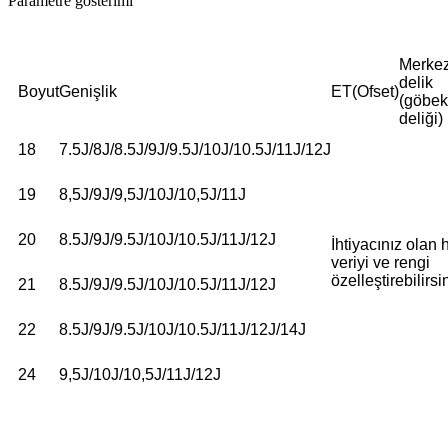
Parametre gösterimi
Merke
delik
Boyut
Genişlik
ET(Ofset)
(göbek
deliği)
18
7.5J/8J/8.5J/9J/9.5J/10J/10.5J/11J/12J
19
8,5J/9J/9,5J/10J/10,5J/11J
20
8.5J/9J/9.5J/10J/10.5J/11J/12J
İhtiyacınız olan h
veriyi ve rengi
özelleştirebilirsi
21
8.5J/9J/9.5J/10J/10.5J/11J/12J
22
8.5J/9J/9.5J/10J/10.5J/11J/12J/14J
24
9,5J/10J/10,5J/11J/12J