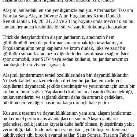
Alaşım jantlardaki en son yeniliğimizle tanışın: Aftermarket Tasarım
Fabrika Satış Alaşım Dövme Altın Fırçalanmış Krom Dudaklı
Renkli Jantlar. 19, 20, 21, 22 ve 23 inç boyutlarında mevcut olan bu
jantlar, her araca kesinlikle bir stil ve zarafet dokunuşu katacaktır.
Titizlikle detaylandırılan alaşım jantlarımız, aracınızın hem
görünümünü hem de performansını artırmak için tasarlanmıştır.
Fırçalanmış altın rengi kaplama ve krom dudak, lüks ve zarif bir
görünüm sunarak aracınızın diğerlerinden sıyrılmasını sağlar. İster
spor otomobil, ister SUV veya sedan kullanın, bu jantlar aracınızı
bambaşka bir seviyeye taşıyacak.
Alaşımlı jantlarımızın temel özelliklerinden biri dayanıklılıklarıdır.
Yüksek kaliteli malzemelerden üretilen bu jantlar, en zorlu yol
koşullarına dayanacak şekilde üretilmiştir ve yatırımınız için uzun bir
kullanım ömrü sağlar. Yapılarında kullanılan alaşımlı dövme tekniği,
mukavemetlerini ve sağlamlıklarını daha da artırarak çatlaklara,
bükülmelere ve diğer hasarlara karşı dirençli hale getirir.
Kusursuz tasarım ve dayanıklılıklarının yanı sıra, alaşım jantlarımız
mükemmel performans avantajları da sunar. Alaşım jantların
geleneksel çelik jantlara kıyasla daha hafif olması, iyileştirilmiş yakıt
verimliliği, daha hızlı hızlanma ve gelişmiş yol tutuşu ve frenleme
kabiliyetleri gibi birçok avantaj sağlar. Satış Sonrası Tasarım Fabrika