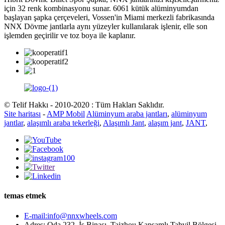
için 32 renk kombinasyonu sunar. 6061 kütük alüminyumdan
başlayan şapka çerçeveleri, Vossen'in Miami merkezli fabrikasında
NNX Dövme jantlarla aynı yüzeyler kullanılarak işlenir, elle son
işlemden geçirilir ve toz boya ile kaplanır.
© Telif Hakkı - 2010-2020 : Tüm Hakları Saklıdır.
Site haritası
-
AMP Mobil
Alüminyum araba jantları
,
alüminyum
jantlar
,
alaşımlı araba tekerleği
,
Alaşımlı Jant
,
alaşım jant
,
JANT
,
temas etmek
E-mail:info@nnxwheels.com
Adres: Oda 232, İş Binası, Taizhou Kapsamlı Tahvil Bölgesi