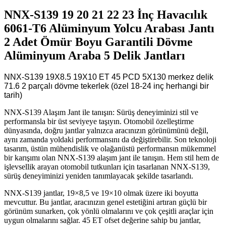
NNX-S139 19 20 21 22 23 İnç Havacılık
6061-T6 Alüminyum Yolcu Arabası Jantı
2 Adet Ömür Boyu Garantili Dövme
Alüminyum Araba 5 Delik Jantları
NNX-S139 19X8.5 19X10 ET 45 PCD 5X130 merkez delik
71.6 2 parçalı dövme tekerlek (özel 18-24 inç herhangi bir
tarih)
NNX-S139 Alaşım Jant ile tanışın: Sürüş deneyiminizi stil ve
performansla bir üst seviyeye taşıyın. Otomobil özelleştirme
dünyasında, doğru jantlar yalnızca aracınızın görünümünü değil,
aynı zamanda yoldaki performansını da değiştirebilir. Son teknoloji
tasarım, üstün mühendislik ve olağanüstü performansın mükemmel
bir karışımı olan NNX-S139 alaşım jant ile tanışın. Hem stil hem de
işlevsellik arayan otomobil tutkunları için tasarlanan NNX-S139,
sürüş deneyiminizi yeniden tanımlayacak şekilde tasarlandı.
NNX-S139 jantlar, 19×8,5 ve 19×10 olmak üzere iki boyutta
mevcuttur. Bu jantlar, aracınızın genel estetiğini artıran güçlü bir
görünüm sunarken, çok yönlü olmalarını ve çok çeşitli araçlar için
uygun olmalarını sağlar. 45 ET ofset değerine sahip bu jantlar,