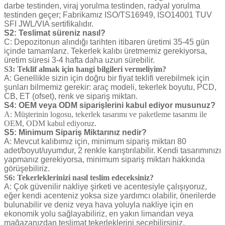
darbe testinden, viraj yorulma testinden, radyal yorulma
testinden geçer; Fabrikamız ISO/TS16949, ISO14001 TUV
SFI JWL/VIA sertifikalıdır.
S2: Teslimat süreniz nasıl?
C: Depozitonun alındığı tarihten itibaren üretimi 35-45 gün
içinde tamamlarız. Tekerlek kalıbı üretmemiz gerekiyorsa,
üretim süresi 3-4 hafta daha uzun sürebilir.
S3: Teklif almak için hangi bilgileri vermeliyim?
A: Genellikle sizin için doğru bir fiyat teklifi verebilmek için
şunları bilmemiz gerekir: araç modeli, tekerlek boyutu, PCD,
CB, ET (ofset), renk ve sipariş miktarı.
S4: OEM veya ODM siparişlerini kabul ediyor musunuz?
A: Müşterinin logosu, tekerlek tasarımı ve paketleme tasarımı ile
OEM, ODM kabul ediyoruz.
S5: Minimum Sipariş Miktarınız nedir?
A: Mevcut kalıbımız için, minimum sipariş miktarı 80
adet/boyut/uyumdur, 2 renkle karıştırılabilir. Kendi tasarımınızı
yapmanız gerekiyorsa, minimum sipariş miktarı hakkında
görüşebiliriz.
S6: Tekerleklerinizi nasıl teslim edeceksiniz?
A: Çok güvenilir nakliye şirketi ve acentesiyle çalışıyoruz,
eğer kendi acenteniz yoksa size yardımcı olabilir, önerilerde
bulunabilir ve deniz veya hava yoluyla nakliye için en
ekonomik yolu sağlayabiliriz, en yakın limandan veya
mağazanızdan teslimat tekerleklerini seçebilirsiniz.