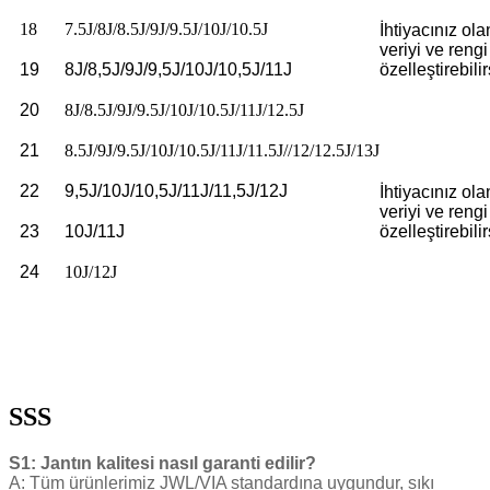
18
7.5J/8J/8.5J/9J/9.5J/10J/10.5J
İhtiyacınız ola
veriyi ve rengi
19
8J/8,5J/9J/9,5J/10J/10,5J/11J
özelleştirebilir
20
8J/8.5J/9J/9.5J/10J/10.5J/11J/12.5J
21
8.5J/9J/9.5J/10J/10.5J/11J/11.5J//12/12.5J/13J
22
9,5J/10J/10,5J/11J/11,5J/12J
İhtiyacınız ola
veriyi ve rengi
23
10J/11J
özelleştirebilir
24
10J/12J
SSS
S1: Jantın kalitesi nasıl garanti edilir?
A: Tüm ürünlerimiz JWL/VIA standardına uygundur, sıkı