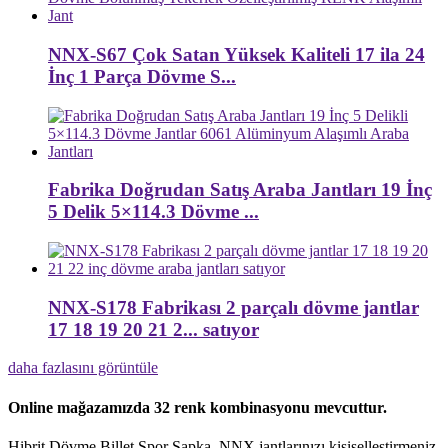
NNX-S67 Çok Satan Yüksek Kaliteli 17 ila 24
İnç 1 Parça Dövme S...
Fabrika Doğrudan Satış Araba Jantları 19 İnç
5 Delik 5×114.3 Dövme ...
NNX-S178 Fabrikası 2 parçalı dövme jantlar
17 18 19 20 21 2... satıyor
daha fazlasını görüntüle
Online mağazamızda 32 renk kombinasyonu mevcuttur.
Hibrit Dövme Billet Spor Şapka, NNX jantlarınızı kişiselleştirmeniz