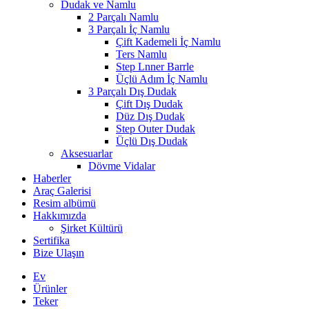
Dudak ve Namlu
2 Parçalı Namlu
3 Parçalı İç Namlu
Çift Kademeli İç Namlu
Ters Namlu
Step Lnner Barrle
Üçlü Adım İç Namlu
3 Parçalı Dış Dudak
Çift Dış Dudak
Düz Dış Dudak
Step Outer Dudak
Üçlü Dış Dudak
Aksesuarlar
Dövme Vidalar
Haberler
Araç Galerisi
Resim albümü
Hakkımızda
Şirket Kültürü
Sertifika
Bize Ulaşın
Ev
Ürünler
Teker