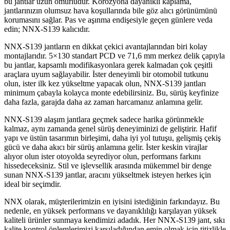
bu jantlar uzun ömürlüdür. Korozyona dayanıklı kaplama,
jantlarınızın olumsuz hava koşullarında bile göz alıcı görünümünü
korumasını sağlar. Pas ve aşınma endişesiyle geçen günlere veda
edin; NNX-S139 kalıcıdır.
NNX-S139 jantların en dikkat çekici avantajlarından biri kolay
montajlarıdır. 5×130 standart PCD ve 71,6 mm merkez delik çapıyla
bu jantlar, kapsamlı modifikasyonlara gerek kalmadan çok çeşitli
araçlara uyum sağlayabilir. İster deneyimli bir otomobil tutkunu
olun, ister ilk kez yükseltme yapacak olun, NNX-S139 jantları
minimum çabayla kolayca monte edebilirsiniz. Bu, sürüş keyfinize
daha fazla, garajda daha az zaman harcamanız anlamına gelir.
NNX-S139 alaşım jantlara geçmek sadece harika görünmekle
kalmaz, aynı zamanda genel sürüş deneyiminizi de geliştirir. Hafif
yapı ve üstün tasarımın birleşimi, daha iyi yol tutuşu, gelişmiş çekiş
gücü ve daha akıcı bir sürüş anlamına gelir. İster keskin virajlar
alıyor olun ister otoyolda seyrediyor olun, performans farkını
hissedeceksiniz. Stil ve işlevsellik arasında mükemmel bir denge
sunan NNX-S139 jantlar, aracını yükseltmek isteyen herkes için
ideal bir seçimdir.
NNX olarak, müşterilerimizin en iyisini istediğinin farkındayız. Bu
nedenle, en yüksek performans ve dayanıklılığı karşılayan yüksek
kaliteli ürünler sunmaya kendimizi adadık. Her NNX-S139 jant, sıkı
kalite kontrol önlemlerimizi karşıladığından emin olmak için titizlikle