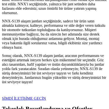
test edilir. NNX'i seçtiğinizde, yalnızca bir jant setinden daha
fazlasını elde edersiniz; uzun ömürlü bir ürüne yatırım yapmış
olursunuz.
NNX-S139 alaşım jantları seçtiğinizde, sadece bir ürün satın
almakla kalmıyor, kaliteye, performansa ve stile değer veren tutkulu
bir otomotiv tutkunları topluluğuna da katılıyorsunuz. Müşteri
memnuniyetine bağlıyız, bu da sürecin her adımında size destek
olmak için burada olduğumuz anlamına geliyor. Montaj, montaj
veya bakımla ilgili sorularınız varsa, bilgili ekibimiz size yardımcı
olmaya hazır.
Sonuç olarak, NNX-S139 alaşım jantlar, aracının performansını ve
estetiğini artırmak isteyen herkes için mükemmel bir seçimdir. Göz
alıcı tasarımları, hafif yapıları ve üstün dayanıklılıklarıyla bu jantlar
yolda fark yaratacaktır. Sıradan olanla yetinmeyin; NNX-S139 ile
sürüş deneyiminizi bir üst seviyeye taşıyın ve farkı kendiniz
deneyimleyin. Jantlarınızı bugün yükseltin ve sürüş deneyiminizi bir
üst seviyeye taşıyın!
ŞİMDİ İLETİŞİME GEÇİN
Tekerlek Boyutlandırma ve Ofsetler