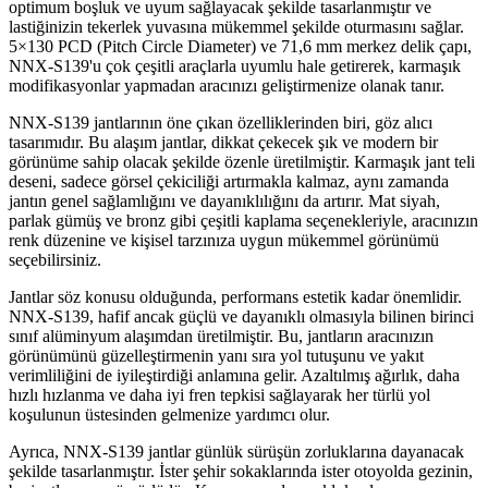
optimum boşluk ve uyum sağlayacak şekilde tasarlanmıştır ve
lastiğinizin tekerlek yuvasına mükemmel şekilde oturmasını sağlar.
5×130 PCD (Pitch Circle Diameter) ve 71,6 mm merkez delik çapı,
NNX-S139'u çok çeşitli araçlarla uyumlu hale getirerek, karmaşık
modifikasyonlar yapmadan aracınızı geliştirmenize olanak tanır.
NNX-S139 jantlarının öne çıkan özelliklerinden biri, göz alıcı
tasarımıdır. Bu alaşım jantlar, dikkat çekecek şık ve modern bir
görünüme sahip olacak şekilde özenle üretilmiştir. Karmaşık jant teli
deseni, sadece görsel çekiciliği artırmakla kalmaz, aynı zamanda
jantın genel sağlamlığını ve dayanıklılığını da artırır. Mat siyah,
parlak gümüş ve bronz gibi çeşitli kaplama seçenekleriyle, aracınızın
renk düzenine ve kişisel tarzınıza uygun mükemmel görünümü
seçebilirsiniz.
Jantlar söz konusu olduğunda, performans estetik kadar önemlidir.
NNX-S139, hafif ancak güçlü ve dayanıklı olmasıyla bilinen birinci
sınıf alüminyum alaşımdan üretilmiştir. Bu, jantların aracınızın
görünümünü güzelleştirmenin yanı sıra yol tutuşunu ve yakıt
verimliliğini de iyileştirdiği anlamına gelir. Azaltılmış ağırlık, daha
hızlı hızlanma ve daha iyi fren tepkisi sağlayarak her türlü yol
koşulunun üstesinden gelmenize yardımcı olur.
Ayrıca, NNX-S139 jantlar günlük sürüşün zorluklarına dayanacak
şekilde tasarlanmıştır. İster şehir sokaklarında ister otoyolda gezinin,