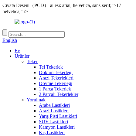
Cıvata Deseni（PCD） ailesi: arial, helvetica, sans-serif;">17
helvetica," />
English
Ev
Ürünler
Teker
Tel Tekerlek
Döküm Tekerleği
Arazi Tekerlekleri
Dövme Tekerleği
1 Parça Tekerlek
2 Parçalı Tekerlekler
Yorulmak
Araba Lastikleri
Arazi Lastikleri
Yarış Pisti Lastikleri
SUV Lastikleri
Kamyon Lastikleri
Kış Lastikleri