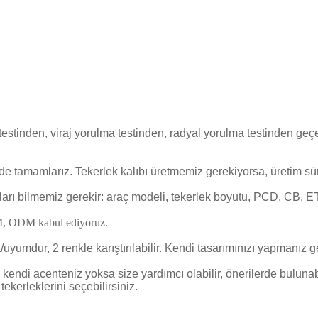
 testinden, viraj yorulma testinden, radyal yorulma testinden
nde tamamlarız. Tekerlek kalıbı üretmemiz gerekiyorsa, üretim sür
unları bilmemiz gerekir: araç modeli, tekerlek boyutu, PCD, CB, ET 
OEM, ODM kabul ediyoruz.
/uyumdur, 2 renkle karıştırılabilir. Kendi tasarımınızı yapmanız 
er kendi acenteniz yoksa size yardımcı olabilir, önerilerde bulun
kerleklerini seçebilirsiniz.