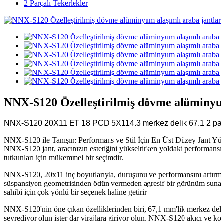
2 Parçalı Tekerlekler
NNX-S120 Özelleştirilmiş dövme alüminyum
NNX-S120 20X11 ET 18 PCD 5X114.3 merkez delik 67.1 2 parçal
NNX-S120 ile Tanışın: Performans ve Stil İçin En Üst Düzey Jant Yüksel
NNX-S120 jant, aracınızın estetiğini yükseltirken yoldaki performansın
tutkunları için mükemmel bir seçimdir.
NNX-S120, 20x11 inç boyutlarıyla, duruşunu ve performansını artırmak 
süspansiyon geometrisinden ödün vermeden agresif bir görünüm sunar.
sahibi için çok yönlü bir seçenek haline getirir.
NNX-S120'nin öne çıkan özelliklerinden biri, 67,1 mm'lik merkez delik 
seyrediyor olun ister dar virajlara giriyor olun, NNX-S120 akıcı ve ko