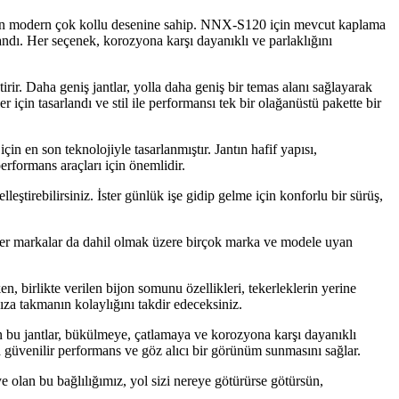
katan modern çok kollu desenine sahip. NNX-S120 için mevcut kaplama
landı. Her seçenek, korozyona karşı dayanıklı ve parlaklığını
rir. Daha geniş jantlar, yolla daha geniş bir temas alanı sağlayarak
için tasarlandı ve stil ile performansı tek bir olağanüstü pakette bir
n son teknolojiyle tasarlanmıştır. Jantın hafif yapısı,
performans araçları için önemlidir.
eştirebilirsiniz. İster günlük işe gidip gelme için konforlu bir sürüş,
ler markalar da dahil olmak üzere birçok marka ve modele uyan
birlikte verilen bijon somunu özellikleri, tekerleklerin yerine
nıza takmanın kolaylığını takdir edeceksiniz.
n bu jantlar, bükülmeye, çatlamaya ve korozyona karşı dayanıklı
a güvenilir performans ve göz alıcı bir görünüm sunmasını sağlar.
e olan bu bağlılığımız, yol sizi nereye götürürse götürsün,