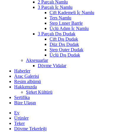
2 Parçalı Namlu
3 Parçalı İç Namlu
Çift Kademeli İç Namlu
Ters Namlu
Step Lnner Barrle
Üçlü Adım İç Namlu
3 Parçalı Dış Dudak
Çift Dış Dudak
Düz Dış Dudak
Step Outer Dudak
Üçlü Dış Dudak
Aksesuarlar
Dövme Vidalar
Haberler
Araç Galerisi
Resim albümü
Hakkımızda
Şirket Kültürü
Sertifika
Bize Ulaşın
Ev
Ürünler
Teker
Dövme Tekerleği