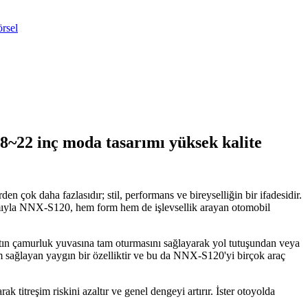
8~22 inç moda tasarımı yüksek kalite
 çok daha fazlasıdır; stil, performans ve bireyselliğin bir ifadesidir.
sarımıyla NNX-S120, hem form hem de işlevsellik arayan otomobil
jantın çamurluk yuvasına tam oturmasını sağlayarak yol tutuşundan veya
m sağlayan yaygın bir özelliktir ve bu da NNX-S120'yi birçok araç
titreşim riskini azaltır ve genel dengeyi artırır. İster otoyolda