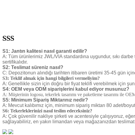
SSS
S1: Jantın kalitesi nasıl garanti edilir?
A: Tüm ürünlerimiz JWL/VIA standardına uygundur, sıkı darbe
sertifikalıdır.
S2: Teslimat süreniz nasıl?
C: Depozitonun alındığı tarihten itibaren üretimi 35-45 gün içi
S3: Teklif almak için hangi bilgileri vermeliyim?
A: Genellikle sizin için doğru bir fiyat teklifi verebilmek için ş
S4: OEM veya ODM siparişlerini kabul ediyor musunuz?
A: Müşterinin logosu, tekerlek tasarımı ve paketleme tasarımı ile 
S5: Minimum Sipariş Miktarınız nedir?
A: Mevcut kalıbımız için, minimum sipariş miktarı 80 adet/boyut
S6: Tekerleklerinizi nasıl teslim edeceksiniz?
A: Çok güvenilir nakliye şirketi ve acentesiyle çalışıyoruz, eğ
sağlayabiliriz, en yakın limandan veya mağazanızdan teslimat te