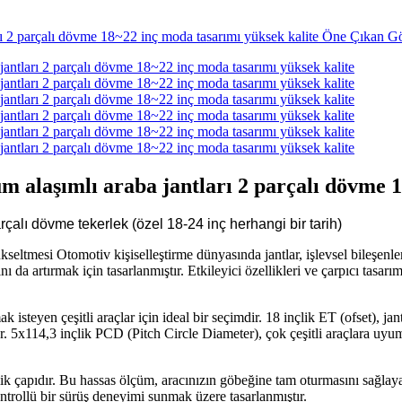
 alaşımlı araba jantları 2 parçalı dövme 1
ı dövme tekerlek (özel 18-24 inç herhangi bir tarih)
tmesi Otomotiv kişiselleştirme dünyasında jantlar, işlevsel bileşenlerden
ı da artırmak için tasarlanmıştır. Etkileyici özellikleri ve çarpıcı ta
isteyen çeşitli araçlar için ideal bir seçimdir. 18 inçlik ET (ofset), 
 5x114,3 inçlik PCD (Pitch Circle Diameter), çok çeşitli araçlara uyu
çapıdır. Bu hassas ölçüm, aracınızın göbeğine tam oturmasını sağlayarak 
ntrollü bir sürüş deneyimi sunmak üzere tasarlanmıştır.