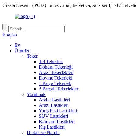
Cıvata Deseni（PCD） ailesi: arial, helvetica, sans-serif;">17 helveti
English
Ev
Ürünler
Teker
Tel Tekerlek
Döküm Tekerleği
Arazi Tekerlekleri
Dövme Tekerleği
1 Parça Tekerlek
2 Parçalı Tekerlekler
Yorulmak
Araba Lastikleri
Arazi Lastikleri
Yarış Pisti Lastikleri
SUV Lastikleri
Kamyon Lastikleri
Kış Lastikleri
Dudak ve Namlu