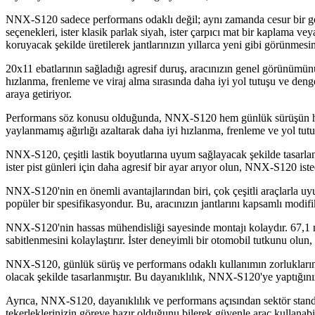
NNX-S120 sadece performans odaklı değil; aynı zamanda cesur bir gör
seçenekleri, ister klasik parlak siyah, ister çarpıcı mat bir kaplama v
koruyacak şekilde üretilerek jantlarınızın yıllarca yeni gibi görünmesin
20x11 ebatlarının sağladığı agresif duruş, aracınızın genel görünümünü 
hızlanma, frenleme ve viraj alma sırasında daha iyi yol tutuşu ve denge
araya getiriyor.
Performans söz konusu olduğunda, NNX-S120 hem günlük sürüşün hem de
yaylanmamış ağırlığı azaltarak daha iyi hızlanma, frenleme ve yol tutuşu
NNX-S120, çeşitli lastik boyutlarına uyum sağlayacak şekilde tasarlanmış
ister pist günleri için daha agresif bir ayar arıyor olun, NNX-S120 iste
NNX-S120'nin en önemli avantajlarından biri, çok çeşitli araçlarla
popüler bir spesifikasyondur. Bu, aracınızın jantlarını kapsamlı modi
NNX-S120'nin hassas mühendisliği sayesinde montajı kolaydır. 67,1 mm
sabitlenmesini kolaylaştırır. İster deneyimli bir otomobil tutkunu olun
NNX-S120, günlük sürüş ve performans odaklı kullanımın zorluklarına 
olacak şekilde tasarlanmıştır. Bu dayanıklılık, NNX-S120'ye yaptığını
Ayrıca, NNX-S120, dayanıklılık ve performans açısından sektör standartl
tekerleklerinizin göreve hazır olduğunu bilerek güvenle araç kullanabi