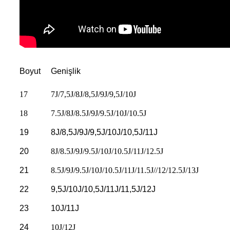
Boyut
Genişlik
17
7J/7,5J/8J/8,5J/9J/9,5J/10J
18
7.5J/8J/8.5J/9J/9.5J/10J/10.5J
19
8J/8,5J/9J/9,5J/10J/10,5J/11J
20
8J/8.5J/9J/9.5J/10J/10.5J/11J/12.5J
21
8.5J/9J/9.5J/10J/10.5J/11J/11.5J//12/12.5J/13J
22
9,5J/10J/10,5J/11J/11,5J/12J
23
10J/11J
24
10J/12J