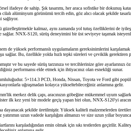
sel ifadeye de sahip. Şık tasarımı, her araca sofistike bir dokunuş 
eya cilalı alüminyum görünümü tercih edin, göz alıcı olacak şekilde tasar
i sağlıyor.
güzelleştirmekle kalmaz, aynı zamanda yol tutuş özelliklerini de iyileşti
 sağlar. NNX-S120, sürüş deneyimini bir üst seviyeye taşımak isteyenler 
 yüksek performanslı uygulamaların gereksinimlerini karşılamak için e
 sağlar. Bu, özellikle yolda hızlı tepki süreleri ve çeviklik gerektiren 
tır ve bu sayede sürüş tarzınıza ve tercihlerinize göre ayarlarınızı özell
diğiniz performansı elde etmek için ihtiyacınız olan esnekliği sunar.
 uyumluluğudur. 5×114.3 PCD, Honda, Nissan, Toyota ve Ford gibi popü
fikasyonlarla uğraşmadan kolayca yükseltebileceğiniz anlamına gelir.
'lik merkez delik çapı, aracınızın göbeğine mükemmel uyum sağlarken, 
, ister ilk kez yeni bir modele geçiş yapan biri olun, NNX-S120'yi aracı
dayanacak şekilde üretilmiştir. Yüksek kaliteli malzemelerden üretile
z yatırımın uzun vadede karşılığını almanızı ve size uzun yıllar boyunc
arını karşıladığından emin olmak için sıkı testlerden geçirilir. Kalitey
leceğiniz anlamına gelir.