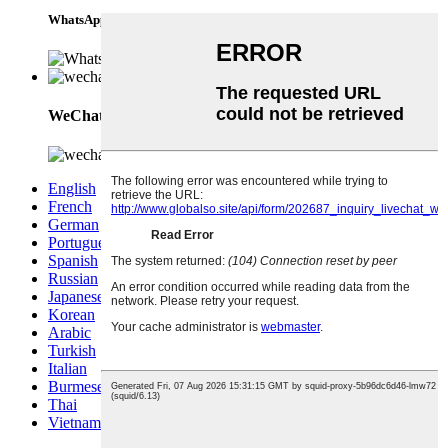
WhatsApp
WeChat
English
French
German
Portuguese
Spanish
Russian
Japanese
Korean
Arabic
Turkish
Italian
Burmese
Thai
Vietnamese