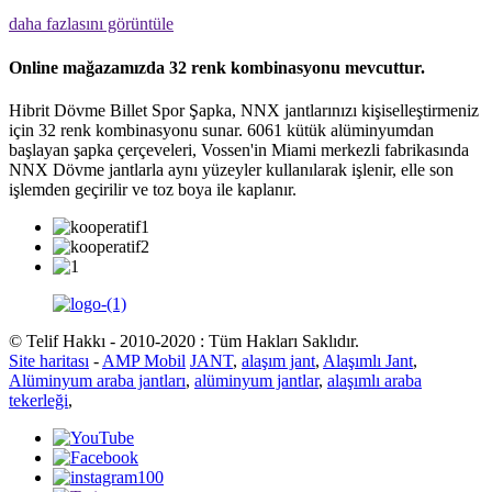
daha fazlasını görüntüle
Online mağazamızda 32 renk kombinasyonu mevcuttur.
Hibrit Dövme Billet Spor Şapka, NNX jantlarınızı kişiselleştirmeniz
için 32 renk kombinasyonu sunar. 6061 kütük alüminyumdan
başlayan şapka çerçeveleri, Vossen'in Miami merkezli fabrikasında
NNX Dövme jantlarla aynı yüzeyler kullanılarak işlenir, elle son
işlemden geçirilir ve toz boya ile kaplanır.
© Telif Hakkı - 2010-2020 : Tüm Hakları Saklıdır.
Site haritası
-
AMP Mobil
JANT
,
alaşım jant
,
Alaşımlı Jant
,
Alüminyum araba jantları
,
alüminyum jantlar
,
alaşımlı araba
tekerleği
,