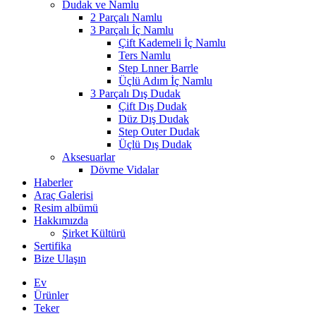
Dudak ve Namlu
2 Parçalı Namlu
3 Parçalı İç Namlu
Çift Kademeli İç Namlu
Ters Namlu
Step Lnner Barrle
Üçlü Adım İç Namlu
3 Parçalı Dış Dudak
Çift Dış Dudak
Düz Dış Dudak
Step Outer Dudak
Üçlü Dış Dudak
Aksesuarlar
Dövme Vidalar
Haberler
Araç Galerisi
Resim albümü
Hakkımızda
Şirket Kültürü
Sertifika
Bize Ulaşın
Ev
Ürünler
Teker