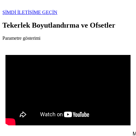
ŞİMDİ İLETİŞİME GEÇİN
Tekerlek Boyutlandırma ve Ofsetler
Parametre gösterimi
M