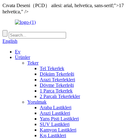
Cıvata Deseni（PCD） ailesi: arial, helvetica, sans-serif;">17
helvetica," />
English
Ev
Ürünler
Teker
Tel Tekerlek
Döküm Tekerleği
Arazi Tekerlekleri
Dövme Tekerleği
1 Parça Tekerlek
2 Parçalı Tekerlekler
Yorulmak
Araba Lastikleri
Arazi Lastikleri
Yarış Pisti Lastikleri
SUV Lastikleri
Kamyon Lastikleri
Kış Lastikleri