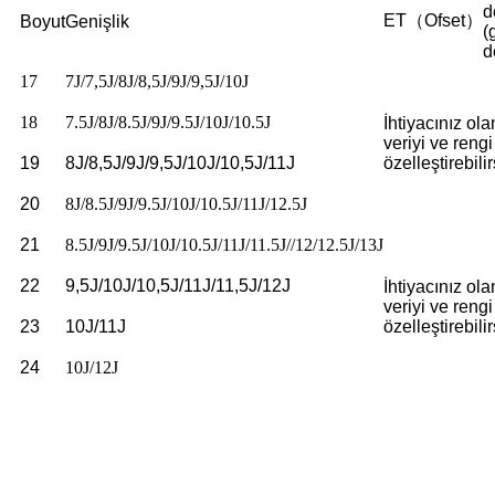
d
ET（Ofset）
Boyut
Genişlik
(
d
17
7J/7,5J/8J/8,5J/9J/9,5J/10J
18
7.5J/8J/8.5J/9J/9.5J/10J/10.5J
İhtiyacınız ola
veriyi ve rengi
19
8J/8,5J/9J/9,5J/10J/10,5J/11J
özelleştirebilir
20
8J/8.5J/9J/9.5J/10J/10.5J/11J/12.5J
21
8.5J/9J/9.5J/10J/10.5J/11J/11.5J//12/12.5J/13J
22
9,5J/10J/10,5J/11J/11,5J/12J
İhtiyacınız ola
veriyi ve rengi
23
10J/11J
özelleştirebilir
24
10J/12J