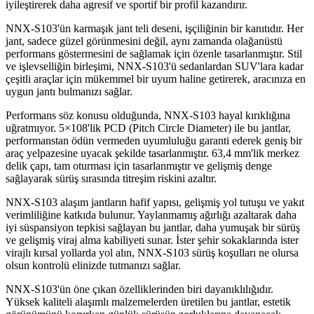
iyileştirerek daha agresif ve sportif bir profil kazandırır.
NNX-S103'ün karmaşık jant teli deseni, işçiliğinin bir kanıtıdır. Her
jant, sadece güzel görünmesini değil, aynı zamanda olağanüstü
performans göstermesini de sağlamak için özenle tasarlanmıştır. Stil
ve işlevselliğin birleşimi, NNX-S103'ü sedanlardan SUV'lara kadar
çeşitli araçlar için mükemmel bir uyum haline getirerek, aracınıza en
uygun jantı bulmanızı sağlar.
Performans söz konusu olduğunda, NNX-S103 hayal kırıklığına
uğratmıyor. 5×108'lik PCD (Pitch Circle Diameter) ile bu jantlar,
performanstan ödün vermeden uyumluluğu garanti ederek geniş bir
araç yelpazesine uyacak şekilde tasarlanmıştır. 63,4 mm'lik merkez
delik çapı, tam oturması için tasarlanmıştır ve gelişmiş denge
sağlayarak sürüş sırasında titreşim riskini azaltır.
NNX-S103 alaşım jantların hafif yapısı, gelişmiş yol tutuşu ve yakıt
verimliliğine katkıda bulunur. Yaylanmamış ağırlığı azaltarak daha
iyi süspansiyon tepkisi sağlayan bu jantlar, daha yumuşak bir sürüş
ve gelişmiş viraj alma kabiliyeti sunar. İster şehir sokaklarında ister
virajlı kırsal yollarda yol alın, NNX-S103 sürüş koşulları ne olursa
olsun kontrolü elinizde tutmanızı sağlar.
NNX-S103'ün öne çıkan özelliklerinden biri dayanıklılığıdır.
Yüksek kaliteli alaşımlı malzemelerden üretilen bu jantlar, estetik