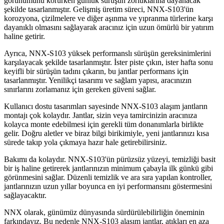
görünümünü korurken günlük sürüşün zorluklarına dayanacak
şekilde tasarlanmıştır. Gelişmiş üretim süreci, NNX-S103'ün
korozyona, çizilmelere ve diğer aşınma ve yıpranma türlerine karşı
dayanıklı olmasını sağlayarak aracınız için uzun ömürlü bir yatırım
haline getirir.
Ayrıca, NNX-S103 yüksek performanslı sürüşün gereksinimlerini
karşılayacak şekilde tasarlanmıştır. İster piste çıkın, ister hafta sonu
keyifli bir sürüşün tadını çıkarın, bu jantlar performans için
tasarlanmıştır. Yenilikçi tasarımı ve sağlam yapısı, aracınızın
sınırlarını zorlamanız için gereken güveni sağlar.
Kullanıcı dostu tasarımları sayesinde NNX-S103 alaşım jantların
montajı çok kolaydır. Jantlar, sizin veya tamircinizin aracınıza
kolayca monte edebilmesi için gerekli tüm donanımlarla birlikte
gelir. Doğru aletler ve biraz bilgi birikimiyle, yeni jantlarınızı kısa
sürede takıp yola çıkmaya hazır hale getirebilirsiniz.
Bakımı da kolaydır. NNX-S103'ün pürüzsüz yüzeyi, temizliği basit
bir iş haline getirerek jantlarınızın minimum çabayla ilk günkü gibi
görünmesini sağlar. Düzenli temizlik ve ara sıra yapılan kontroller,
jantlarınızın uzun yıllar boyunca en iyi performansını göstermesini
sağlayacaktır.
NNX olarak, günümüz dünyasında sürdürülebilirliğin öneminin
farkındayız. Bu nedenle NNX-S103 alaşım jantlar, atıkları en aza