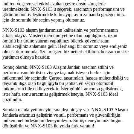
indiren ve çevresel etkiyi azaltan çevre dostu süreçlerle
üretilmektedir. NNX-S103'ü seçerek, aracınızın performansını ve
görünümünü iyileştirmekle kalmayıp, aynı zamanda gezegenimiz
için de sorumlu bir seçim yapmış olursunuz.
NNX-S103 alaşım jantlarımızın kalitesinin ve performansının
arkasındayız. Müşteri memnuniyetine olan bağlılığımız, uzun
ömürlü bir ürüne yatırım yaptığınızı bilerek güvenle satın
alabileceğiniz anlamına gelir. Herhangi bir sorunuz veya endişeniz
olması durumunda, özel müşteri hizmetleri ekibimiz her zaman size
yardımcı olmaya hazırdır.
Sonuç olarak, NNX-S103 Alaşım Jantlar, aracının stilini ve
performansını bir üst seviyeye taşımak isteyen herkes için
mükemmel bir seçimdir. Çarpıcı tasarımları, hassas mühendisliği ve
dayanıklılığa olan bağlılığıyla bu jantlar, en seçici otomobil
tutkunlarını bile etkileyecektir. İster günlük aracınızı geliştirmek,
ister hafta sonu aracınızı geliştirmek isteyin, NNX-S103 ideal
çözümdür.
Sıradan olanla yetinmeyin, sıra dışı bir şey var. NNX-S103 Alaşım
Jantlarla aracınızı geliştirin ve stil, performans ve güvenilirliğin
mükemmel birleşimini deneyimleyin. Sürüş deneyiminizi bugün
dönüştürün ve NNX-S103 ile yolda fark yaratın!