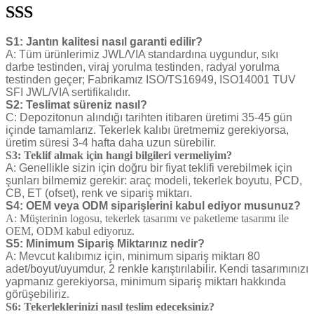
SSS
S1: Jantın kalitesi nasıl garanti edilir?
A: Tüm ürünlerimiz JWL/VIA standardına uygundur, sıkı
darbe testinden, viraj yorulma testinden, radyal yorulma
testinden geçer; Fabrikamız ISO/TS16949, ISO14001 TUV
SFI JWL/VIA sertifikalıdır.
S2: Teslimat süreniz nasıl?
C: Depozitonun alındığı tarihten itibaren üretimi 35-45 gün
içinde tamamlarız. Tekerlek kalıbı üretmemiz gerekiyorsa,
üretim süresi 3-4 hafta daha uzun sürebilir.
S3: Teklif almak için hangi bilgileri vermeliyim?
A: Genellikle sizin için doğru bir fiyat teklifi verebilmek için
şunları bilmemiz gerekir: araç modeli, tekerlek boyutu, PCD,
CB, ET (ofset), renk ve sipariş miktarı.
S4: OEM veya ODM siparişlerini kabul ediyor musunuz?
A: Müşterinin logosu, tekerlek tasarımı ve paketleme tasarımı ile
OEM, ODM kabul ediyoruz.
S5: Minimum Sipariş Miktarınız nedir?
A: Mevcut kalıbımız için, minimum sipariş miktarı 80
adet/boyut/uyumdur, 2 renkle karıştırılabilir. Kendi tasarımınızı
yapmanız gerekiyorsa, minimum sipariş miktarı hakkında
görüşebiliriz.
S6: Tekerleklerinizi nasıl teslim edeceksiniz?