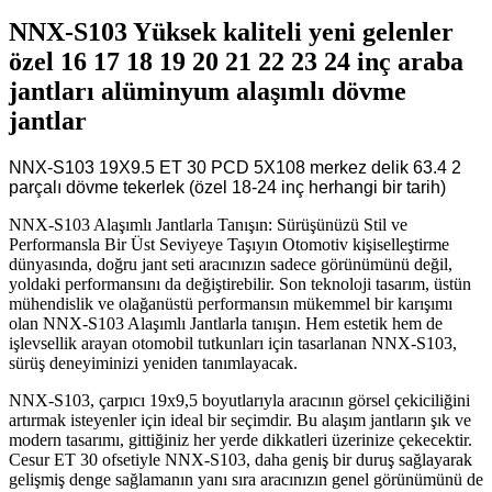
NNX-S103 Yüksek kaliteli yeni gelenler
özel 16 17 18 19 20 21 22 23 24 inç araba
jantları alüminyum alaşımlı dövme
jantlar
NNX-S103 19X9.5 ET 30 PCD 5X108 merkez delik 63.4 2
parçalı dövme tekerlek (özel 18-24 inç herhangi bir tarih)
NNX-S103 Alaşımlı Jantlarla Tanışın: Sürüşünüzü Stil ve
Performansla Bir Üst Seviyeye Taşıyın Otomotiv kişiselleştirme
dünyasında, doğru jant seti aracınızın sadece görünümünü değil,
yoldaki performansını da değiştirebilir. Son teknoloji tasarım, üstün
mühendislik ve olağanüstü performansın mükemmel bir karışımı
olan NNX-S103 Alaşımlı Jantlarla tanışın. Hem estetik hem de
işlevsellik arayan otomobil tutkunları için tasarlanan NNX-S103,
sürüş deneyiminizi yeniden tanımlayacak.
NNX-S103, çarpıcı 19x9,5 boyutlarıyla aracının görsel çekiciliğini
artırmak isteyenler için ideal bir seçimdir. Bu alaşım jantların şık ve
modern tasarımı, gittiğiniz her yerde dikkatleri üzerinize çekecektir.
Cesur ET 30 ofsetiyle NNX-S103, daha geniş bir duruş sağlayarak
gelişmiş denge sağlamanın yanı sıra aracınızın genel görünümünü de