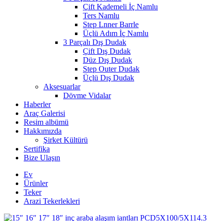
Çift Kademeli İç Namlu
Ters Namlu
Step Lnner Barrle
Üçlü Adım İç Namlu
3 Parçalı Dış Dudak
Çift Dış Dudak
Düz Dış Dudak
Step Outer Dudak
Üçlü Dış Dudak
Aksesuarlar
Dövme Vidalar
Haberler
Araç Galerisi
Resim albümü
Hakkımızda
Şirket Kültürü
Sertifika
Bize Ulaşın
Ev
Ürünler
Teker
Arazi Tekerlekleri