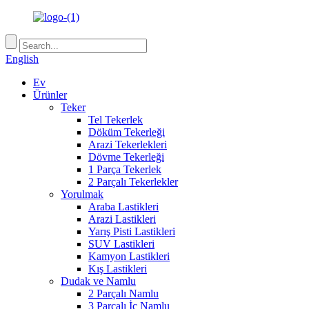
English
Ev
Ürünler
Teker
Tel Tekerlek
Döküm Tekerleği
Arazi Tekerlekleri
Dövme Tekerleği
1 Parça Tekerlek
2 Parçalı Tekerlekler
Yorulmak
Araba Lastikleri
Arazi Lastikleri
Yarış Pisti Lastikleri
SUV Lastikleri
Kamyon Lastikleri
Kış Lastikleri
Dudak ve Namlu
2 Parçalı Namlu
3 Parçalı İç Namlu