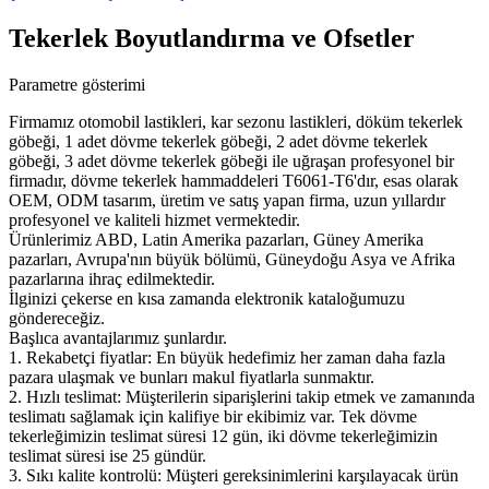
Tekerlek Boyutlandırma ve Ofsetler
Parametre gösterimi
Firmamız otomobil lastikleri, kar sezonu lastikleri, döküm tekerlek
göbeği, 1 adet dövme tekerlek göbeği, 2 adet dövme tekerlek
göbeği, 3 adet dövme tekerlek göbeği ile uğraşan profesyonel bir
firmadır, dövme tekerlek hammaddeleri T6061-T6'dır, esas olarak
OEM, ODM tasarım, üretim ve satış yapan firma, uzun yıllardır
profesyonel ve kaliteli hizmet vermektedir.
Ürünlerimiz ABD, Latin Amerika pazarları, Güney Amerika
pazarları, Avrupa'nın büyük bölümü, Güneydoğu Asya ve Afrika
pazarlarına ihraç edilmektedir.
İlginizi çekerse en kısa zamanda elektronik kataloğumuzu
göndereceğiz.
Başlıca avantajlarımız şunlardır.
1. Rekabetçi fiyatlar: En büyük hedefimiz her zaman daha fazla
pazara ulaşmak ve bunları makul fiyatlarla sunmaktır.
2. Hızlı teslimat: Müşterilerin siparişlerini takip etmek ve zamanında
teslimatı sağlamak için kalifiye bir ekibimiz var. Tek dövme
tekerleğimizin teslimat süresi 12 gün, iki dövme tekerleğimizin
teslimat süresi ise 25 gündür.
3. Sıkı kalite kontrolü: Müşteri gereksinimlerini karşılayacak ürün