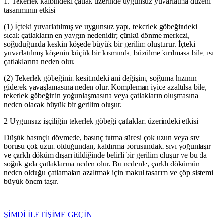
1. Tekerlek kalbindeki çatlak üzerinde uygunsuz yuvarlatma düzeni
tasarımının etkisi
(1) İçteki yuvarlatılmış ve uygunsuz yapı, tekerlek göbeğindeki
sıcak çatlakların en yaygın nedenidir; çünkü dönme merkezi,
soğuduğunda keskin köşede büyük bir gerilim oluşturur. İçteki
yuvarlatılmış köşenin küçük bir kısmında, büzülme kırılmasa bile, ısı
çatlaklarına neden olur.
(2) Tekerlek göbeğinin kesitindeki ani değişim, soğuma hızının
giderek yavaşlamasına neden olur. Kompleman iyice azaltılsa bile,
tekerlek göbeğinin yoğunlaşmasına veya çatlakların oluşmasına
neden olacak büyük bir gerilim oluşur.
2 Uygunsuz işçiliğin tekerlek göbeği çatlakları üzerindeki etkisi
Düşük basınçlı dövmede, basınç tutma süresi çok uzun veya sıvı
borusu çok uzun olduğundan, kaldırma borusundaki sıvı yoğunlaşır
ve çarklı döküm dışarı itildiğinde belirli bir gerilim oluşur ve bu da
soğuk gıda çatlaklarına neden olur. Bu nedenle, çarklı dökümün
neden olduğu çatlamaları azaltmak için makul tasarım ve çöp sistemi
büyük önem taşır.
ŞİMDİ İLETİŞİME GEÇİN