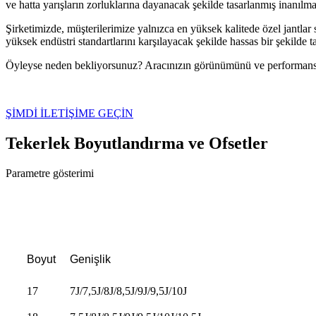
ve hatta yarışların zorluklarına dayanacak şekilde tasarlanmış inanılma
Şirketimizde, müşterilerimize yalnızca en yüksek kalitede özel jantlar
yüksek endüstri standartlarını karşılayacak şekilde hassas bir şekilde 
Öyleyse neden bekliyorsunuz? Aracınızın görünümünü ve performansın
ŞİMDİ İLETİŞİME GEÇİN
Tekerlek Boyutlandırma ve Ofsetler
Parametre gösterimi
Boyut
Genişlik
17
7J/7,5J/8J/8,5J/9J/9,5J/10J