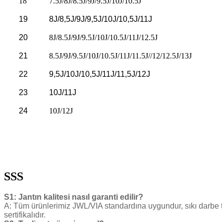
18
7.5J/8J/8.5J/9J/9.5J/10J/10.5J
19
8J/8,5J/9J/9,5J/10J/10,5J/11J
20
8J/8.5J/9J/9.5J/10J/10.5J/11J/12.5J
21
8.5J/9J/9.5J/10J/10.5J/11J/11.5J//12/12.5J/13J
22
9,5J/10J/10,5J/11J/11,5J/12J
23
10J/11J
24
10J/12J
SSS
S1: Jantın kalitesi nasıl garanti edilir?
A: Tüm ürünlerimiz JWL/VIA standardına uygundur, sıkı darbe
sertifikalıdır.