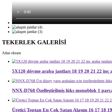
TEKERLEK GALERİSİ
Atlas ekranı
5X120 dövme araba jantları 18 19 20 21 22 inç a
NNX-D768 Özelleştirilmiş lüks monoblok 1 parça
Üretici Toptan En Çok Satan Alaşım 16 17 18 19 