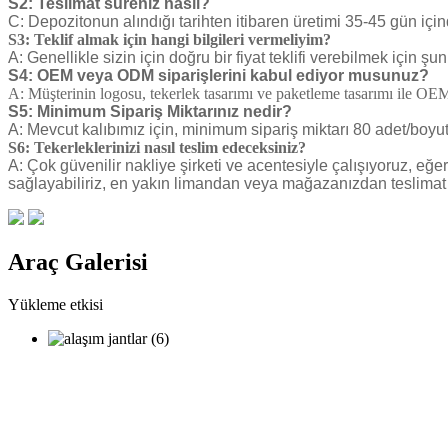
S2: Teslimat süreniz nasıl?
C: Depozitonun alındığı tarihten itibaren üretimi 35-45 gün içi
S3: Teklif almak için hangi bilgileri vermeliyim?
A: Genellikle sizin için doğru bir fiyat teklifi verebilmek için ş
S4: OEM veya ODM siparişlerini kabul ediyor musunuz?
A: Müşterinin logosu, tekerlek tasarımı ve paketleme tasarımı ile 
S5: Minimum Sipariş Miktarınız nedir?
A: Mevcut kalıbımız için, minimum sipariş miktarı 80 adet/boyut
S6: Tekerleklerinizi nasıl teslim edeceksiniz?
A: Çok güvenilir nakliye şirketi ve acentesiyle çalışıyoruz, eğ
sağlayabiliriz, en yakın limandan veya mağazanızdan teslimat te
Araç Galerisi
Yükleme etkisi