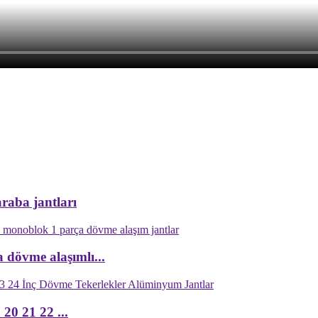
raba jantları
 dövme alaşımlı...
20 21 22 ...