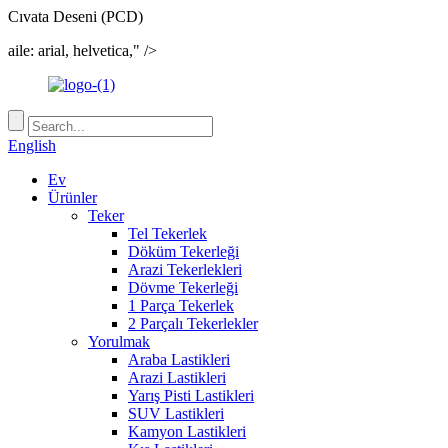
Cıvata Deseni (PCD)
aile: arial, helvetica," />
English
Ev
Ürünler
Teker
Tel Tekerlek
Döküm Tekerleği
Arazi Tekerlekleri
Dövme Tekerleği
1 Parça Tekerlek
2 Parçalı Tekerlekler
Yorulmak
Araba Lastikleri
Arazi Lastikleri
Yarış Pisti Lastikleri
SUV Lastikleri
Kamyon Lastikleri