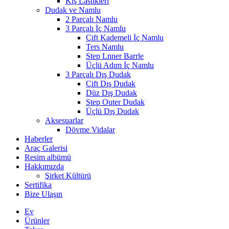
Kış Lastikleri
Dudak ve Namlu
2 Parçalı Namlu
3 Parçalı İç Namlu
Çift Kademeli İç Namlu
Ters Namlu
Step Lnner Barrle
Üçlü Adım İç Namlu
3 Parçalı Dış Dudak
Çift Dış Dudak
Düz Dış Dudak
Step Outer Dudak
Üçlü Dış Dudak
Aksesuarlar
Dövme Vidalar
Haberler
Araç Galerisi
Resim albümü
Hakkımızda
Şirket Kültürü
Sertifika
Bize Ulaşın
Ev
Ürünler