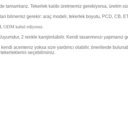
nde tamamlarız. Tekerlek kalıbı üretmemiz gerekiyorsa, üretim sür
unları bilmemiz gerekir: araç modeli, tekerlek boyutu, PCD, CB, ET 
OEM, ODM kabul ediyoruz.
/uyumdur, 2 renkle karıştırılabilir. Kendi tasarımınızı yapmanız 
er kendi acenteniz yoksa size yardımcı olabilir, önerilerde bulun
kerleklerini seçebilirsiniz.