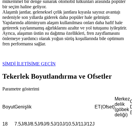
mükemmel bir denge sunarak otomobil tutkunları arasında popüler
bir seçim haline geliyor.
Alaşımlı jantlar, geleneksel çelik jantlara kıyasla sayısız avantajı
nedeniyle son yıllarda giderek daha popüler hale gelmiştir.
Yapılarında alüminyum alaşım kullanılması onları daha hafif hale
getirerek yaylanmamış ağırlıklarını azaltır ve yol tutuşunu iyileştirir.
Ayrıca, alaşımın üstün ısı dağıtma özellikleri, fren zayıflamasını
önlemeye yardımcı olarak yoğun sürüş koşullarında bile optimum
fren performansı sağlar.
ŞİMDİ İLETİŞİME GEÇİN
Tekerlek Boyutlandırma ve Ofsetler
Parametre gösterimi
Merkez
delik
Boyut
Genişlik
ET(Ofset)
(göbek
deliği)
18
7.5J/8J/8.5J/9J/9.5J/10J/10.5J/11J/12J