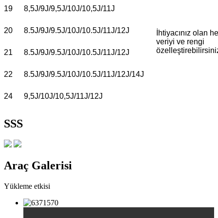
19
8,5J/9J/9,5J/10J/10,5J/11J
20
8.5J/9J/9.5J/10J/10.5J/11J/12J
İhtiyacınız olan he
veriyi ve rengi
özelleştirebilirsini
21
8.5J/9J/9.5J/10J/10.5J/11J/12J
22
8.5J/9J/9.5J/10J/10.5J/11J/12J/14J
24
9,5J/10J/10,5J/11J/12J
SSS
Araç Galerisi
Yükleme etkisi