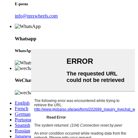
E-posta
info@nnxwheels.com
Whatsapp
WhatsApp
WeChat
English
French
German
Portuguese
Spanish
Russian
Japanese