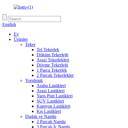
English
Ev
Ürünler
Teker
Tel Tekerlek
Döküm Tekerleği
Arazi Tekerlekleri
Dövme Tekerleği
1 Parça Tekerlek
2 Parçalı Tekerlekler
Yorulmak
Araba Lastikleri
Arazi Lastikleri
Yarış Pisti Lastikleri
SUV Lastikleri
Kamyon Lastikleri
Kış Lastikleri
Dudak ve Namlu
2 Parçalı Namlu
3 Parçalı İç Namlu