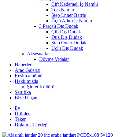
Çift Kademeli İç Namlu
Ters Namlu
Step Lnner Barrle
Üçlü Adım İç Namlu
3 Parçalı Dış Dudak
Çift Dış Dudak
Düz Dış Dudak
Step Outer Dudak
Üçlü Dış Dudak
Aksesuarlar
Dövme Vidalar
Haberler
Araç Galerisi
Resim albümü
Hakkımızda
Şirket Kültürü
Sertifika
Bize Ulaşın
Ev
Ürünler
Teker
Döküm Tekerleği