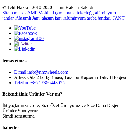
© Telif Hakkı - 2010-2020 : Tüm Hakları Saklıdır.
Site haritası
-
AMP Mobil
alaşımlı araba tekerleği
,
alüminyum
jantlar
,
Alaşımlı Jant
,
alaşım jant
,
Alüminyum araba jantları
,
JANT
,
temas etmek
E-mail:info@nnxwheels.com
Adres: Oda 232, İş Binası, Taizhou Kapsamlı Tahvil Bölgesi
Telefon: +86 17366448075
Beğendiğiniz Ürünler Var mı?
İhtiyaçlarınıza Göre, Size Özel Üretiyoruz ve Size Daha Değerli
Ürünler Sunuyoruz.
Şimdi soruşturma
haberler