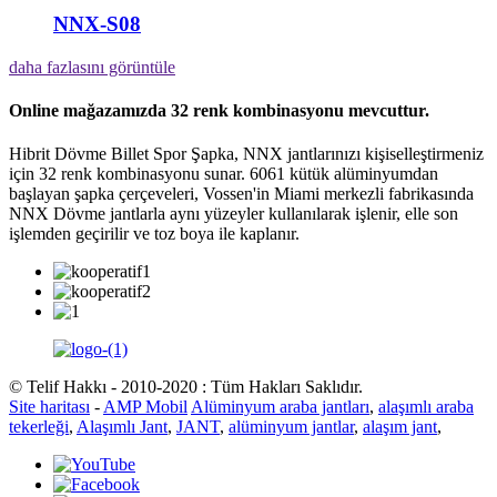
NNX-S08
daha fazlasını görüntüle
Online mağazamızda 32 renk kombinasyonu mevcuttur.
Hibrit Dövme Billet Spor Şapka, NNX jantlarınızı kişiselleştirmeniz
için 32 renk kombinasyonu sunar. 6061 kütük alüminyumdan
başlayan şapka çerçeveleri, Vossen'in Miami merkezli fabrikasında
NNX Dövme jantlarla aynı yüzeyler kullanılarak işlenir, elle son
işlemden geçirilir ve toz boya ile kaplanır.
© Telif Hakkı - 2010-2020 : Tüm Hakları Saklıdır.
Site haritası
-
AMP Mobil
Alüminyum araba jantları
,
alaşımlı araba
tekerleği
,
Alaşımlı Jant
,
JANT
,
alüminyum jantlar
,
alaşım jant
,