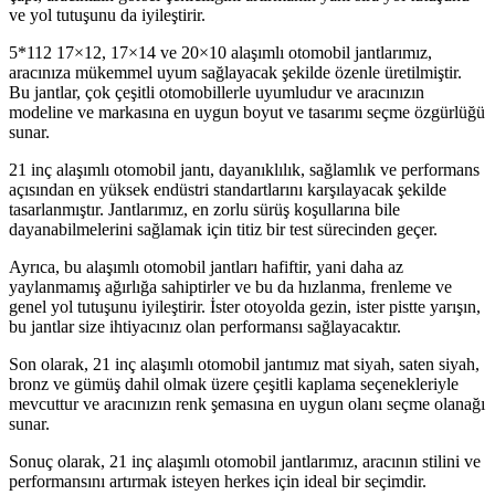
ve yol tutuşunu da iyileştirir.
5*112 17×12, 17×14 ve 20×10 alaşımlı otomobil jantlarımız,
aracınıza mükemmel uyum sağlayacak şekilde özenle üretilmiştir.
Bu jantlar, çok çeşitli otomobillerle uyumludur ve aracınızın
modeline ve markasına en uygun boyut ve tasarımı seçme özgürlüğü
sunar.
21 inç alaşımlı otomobil jantı, dayanıklılık, sağlamlık ve performans
açısından en yüksek endüstri standartlarını karşılayacak şekilde
tasarlanmıştır. Jantlarımız, en zorlu sürüş koşullarına bile
dayanabilmelerini sağlamak için titiz bir test sürecinden geçer.
Ayrıca, bu alaşımlı otomobil jantları hafiftir, yani daha az
yaylanmamış ağırlığa sahiptirler ve bu da hızlanma, frenleme ve
genel yol tutuşunu iyileştirir. İster otoyolda gezin, ister pistte yarışın,
bu jantlar size ihtiyacınız olan performansı sağlayacaktır.
Son olarak, 21 inç alaşımlı otomobil jantımız mat siyah, saten siyah,
bronz ve gümüş dahil olmak üzere çeşitli kaplama seçenekleriyle
mevcuttur ve aracınızın renk şemasına en uygun olanı seçme olanağı
sunar.
Sonuç olarak, 21 inç alaşımlı otomobil jantlarımız, aracının stilini ve
performansını artırmak isteyen herkes için ideal bir seçimdir.