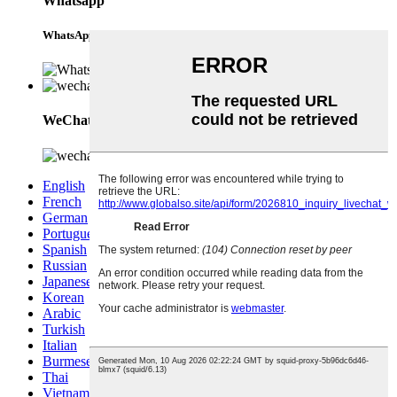
Whatsapp
WhatsApp
WeChat
English
French
German
Portuguese
Spanish
Russian
Japanese
Korean
Arabic
Turkish
Italian
Burmese
Thai
Vietnamese